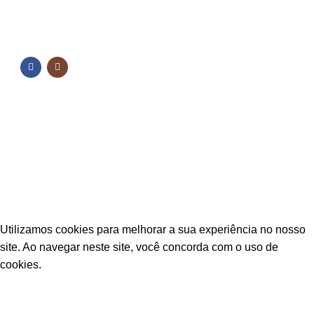
NOSSAS REDES
NOSSAS REDES
Fique por dentro das novidades
Inscreva-se para receber nossas promoções e
novidades
ESTAÇÃO CPA
2025 TODOS OS DIREITOS RESERVADOS
Utilizamos cookies para melhorar a sua experiência no nosso
site. Ao navegar neste site, você concorda com o uso de
cookies.
ACEITAR