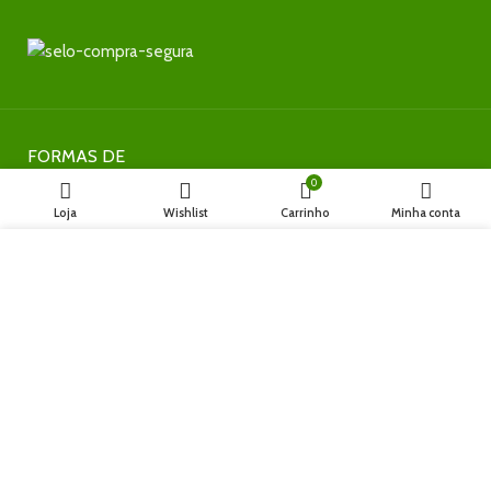
FORMAS DE
PAGAMENTO
0
Loja
Wishlist
Carrinho
Minha conta
NOSSAS REDES
Utilizamos cookies para melhorar a sua experiência no
nosso site. Ao navegar neste site, você concorda com o
uso de cookies.
NOSSAS REDES
ACEITAR
Fique por dentro das novidades
Inscreva-se para receber nossas promoções e novidades