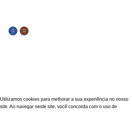
NOSSAS REDES
NOSSAS REDES
Fique por dentro das novidades
Inscreva-se para receber nossas promoções e
novidades
ESTAÇÃO CPA
2025 TODOS OS DIREITOS RESERVADOS
Utilizamos cookies para melhorar a sua experiência no nosso
site. Ao navegar neste site, você concorda com o uso de
cookies.
ACEITAR