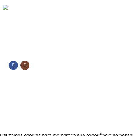
FORMAS DE PAGAMENTO
NOSSAS REDES
NOSSAS REDES
Fique por dentro das novidades
Inscreva-se para receber nossas promoções e
novidades
ESTAÇÃO CPA
2025 TODOS OS DIREITOS RESERVADOS
Utilizamos cookies para melhorar a sua experiência no nosso