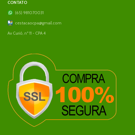
CONTATO
(65) 981070031
cestacaocpa@gmail.com
Av Curió, nº 11 - CPA 4