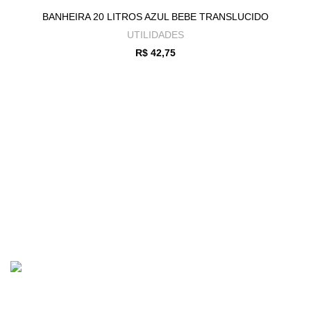
BANHEIRA 20 LITROS AZUL BEBE TRANSLUCIDO
UTILIDADES
R$
42,75
RECEBA EM CASA
Para todo o Brasil
LOJA SEGURA