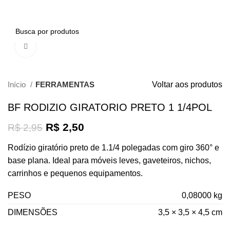
0
Clique para ampliar
- 15%
Início
FERRAMENTAS
Voltar aos produtos
BF RODIZIO GIRATORIO PRETO 1 1/4POL
R$
2,50
R$
2,95
Rodízio giratório preto de 1.1/4 polegadas com giro 360° e
base plana. Ideal para móveis leves, gaveteiros, nichos,
carrinhos e pequenos equipamentos.
PESO
0,08000 kg
DIMENSÕES
3,5 × 3,5 × 4,5 cm