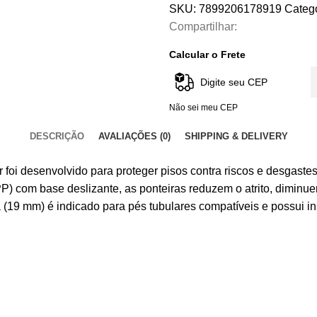
SKU:
7899206178919
Catego
Compartilhar:
Calcular o Frete
Não sei meu CEP
DESCRIÇÃO
AVALIAÇÕES (0)
SHIPPING & DELIVERY
 foi desenvolvido para proteger pisos contra riscos e desgast
 com base deslizante, as ponteiras reduzem o atrito, diminuem
(19 mm) é indicado para pés tubulares compatíveis e possui i