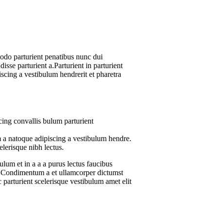
do parturient penatibus nunc dui
isse parturient a.Parturient in parturient
scing a vestibulum hendrerit et pharetra
ing convallis bulum parturient
m a natoque adipiscing a vestibulum hendre.
elerisque nibh lectus.
lum et in a a a purus lectus faucibus
ros.Condimentum a et ullamcorper dictumst
parturient scelerisque vestibulum amet elit