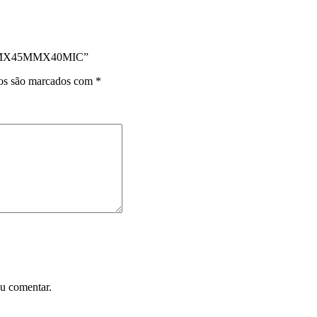
100MX45MMX40MIC”
ios são marcados com
*
u comentar.