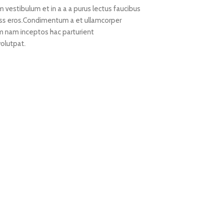
vestibulum et in a a a purus lectus faucibus
class eros.Condimentum a et ullamcorper
m nam inceptos hac parturient
volutpat.