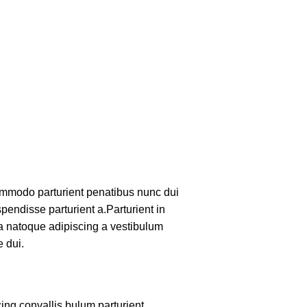
mmodo parturient penatibus nunc dui
pendisse parturient a.Parturient in
 a natoque adipiscing a vestibulum
 dui.
ing convallis bulum parturient